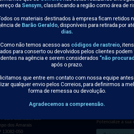
ereço da
Sensym
, classificando a região como área de ri
odos os materiais destinados à empresa ficam retidos 
gência de
Barão Geraldo
, disponíveis para retirada por at
dias.
Como não temos acesso aos
códigos de rastreio
, itens
00
ados para conserto ou devolvidos pelos clientes podem 
l Tipo Haste
dentes na agência e serem considerados
“não procura
 >>
após o prazo.
licitamos que entre em contato com nossa equipe antes
lizar qualquer envio pelos Correios, para definirmos a me
forma de remessa ou devolução.
Agradecemos a compreensão.
ato
Fabricamos instru
processos industria
 Pedro Stancato, 350
Potencialize a sua
po dos Amarais
 13082-050