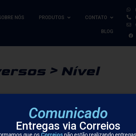
SOBRE NÓS
PRODUTOS
CONTATO
BLOG
ersos > Nível
Comunicado
Entregas via Correios
formamos que os
Correios
não estão realizando entrega