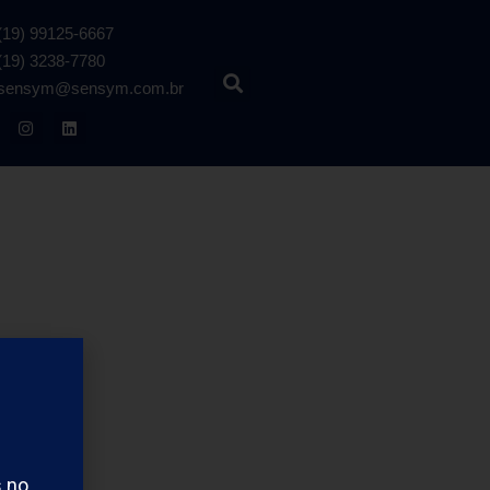
(19) 99125-6667
(19) 3238-7780
sensym@sensym.com.br
s no