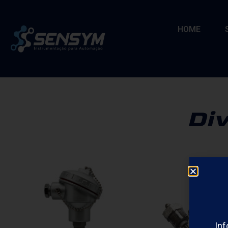
HOME
Div
In