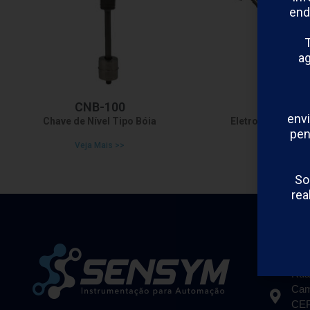
end
T
a
CNB-100
ENH-1
envi
Chave de Nível Tipo Bóia
Eletrodo de Níve
pen
Veja Mais >>
Veja Mais
So
rea
Cont
Rua
Cam
CEP