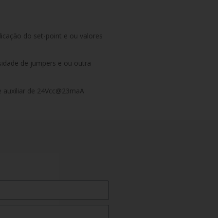
dicação do set-point e ou valores
sidade de jumpers e ou outra
te auxiliar de 24Vcc@23maA