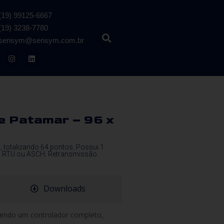
(19) 99125-6667
(19) 3238-7780
sensym@sensym.com.br
e Patamar – 96 x
totalizando 64 pontos. Possui 1
el RTU ou ASCH. Retransmissão
Downloads
 sendo um controlador completo,