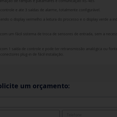
ramação de rampas e patamares e comunicação RS-485.
 controle e ate 3 saídas de alarme, totalmente configurável.
sendo o display vermelho a leitura do processo e o display verde a in
com um fácil sistema de troca de sensores de entrada, sem a neces
com 1 saída de controle e pode ter retransmissão analógica ou fon
nectores plug-in de fácil instalação.
olicite um orçamento: