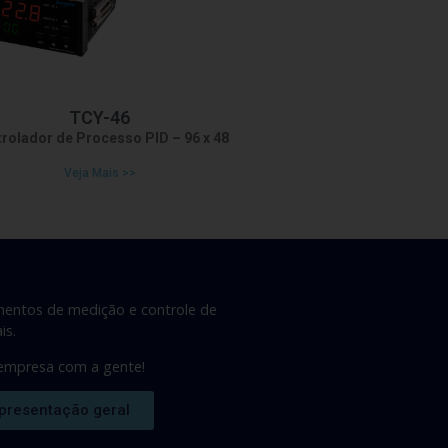
TCY-46
rolador de Processo PID – 96 x 48
Veja Mais >>
mentos de medição e controle de
is.
 empresa com a gente!
presentação geral