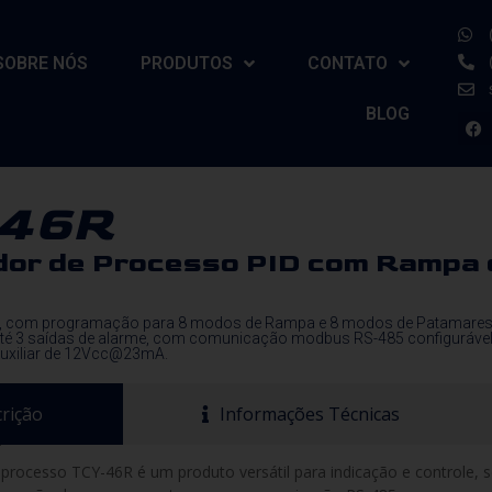
SOBRE NÓS
PRODUTOS
CONTATO
BLOG
-46R
dor de Processo PID com Rampa 
e, com programação para 8 modos de Rampa e 8 modos de Patamares, 
 até 3 saídas de alarme, com comunicação modbus RS-485 configuráv
auxiliar de 12Vcc@23mA.
rição
Informações Técnicas
processo TCY-46R é um produto versátil para indicação e controle,