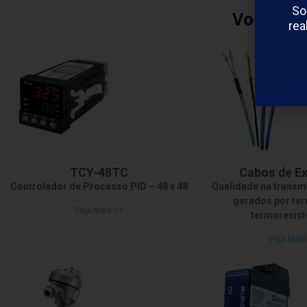
So
Você tam
rea
TCY-48TC
Cabos de E
Controlador de Processo PID – 48 x 48
Qualidade na transm
gerados por te
Veja Mais >>
termoresist
Veja Mais