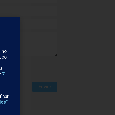
s no
sco.
na
é
7
Enviar
ficar
dos”