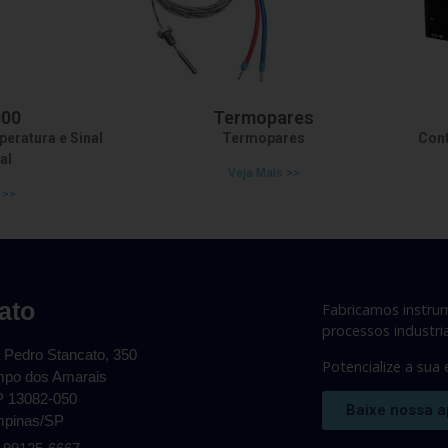
000
Termopares
eratura e Sinal
Termopares
Cont
al
Veja Mais >>
 >>
ato
Fabricamos instru
processos industria
 Pedro Stancato, 350
Potencialize a sua
po dos Amarais
 13082-050
Baixe nossa a
pinas/SP