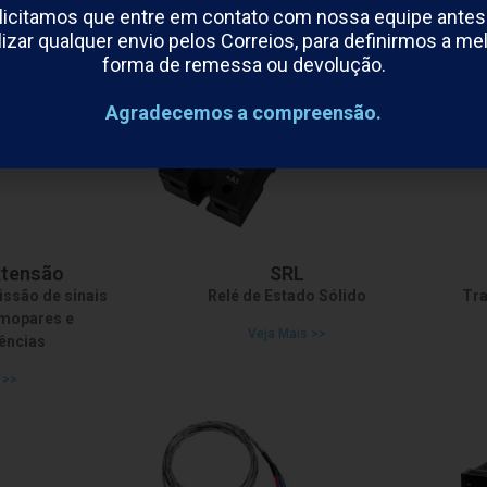
licitamos que entre em contato com nossa equipe antes
bém pode se interessar por:
lizar qualquer envio pelos Correios, para definirmos a me
forma de remessa ou devolução.
Agradecemos a compreensão.
xtensão
SRL
issão de sinais
Relé de Estado Sólido
Tra
rmopares e
Veja Mais >>
ências
 >>