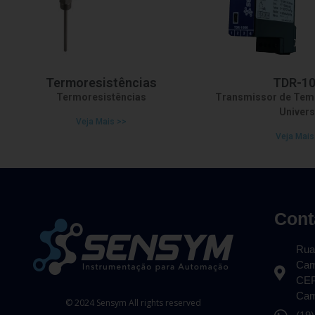
Termoresistências
TDR-1
Termoresistências
Transmissor de Temp
Univers
Veja Mais >>
Veja Mais
Cont
Rua
Cam
CEP
Cam
© 2024 Sensym All rights reserved