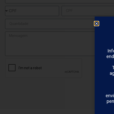
In
end
T
a
envi
pen