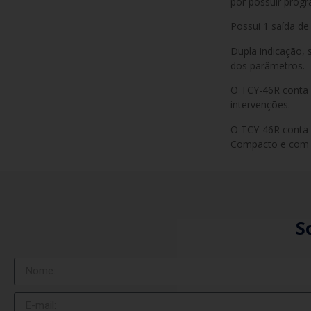
por possuir prog
Possui 1 saída de
Dupla indicação, 
dos parâmetros.
O TCY-46R conta 
intervenções.
O TCY-46R conta 
Compacto e com co
S