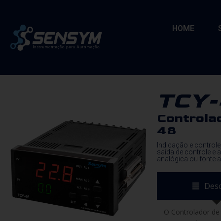
HOME
TCY
Controla
48
Indicação e control
saída de controle e
analógica ou fonte 
Desc
O Controlador de 