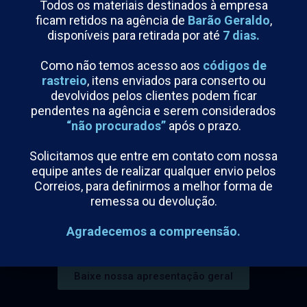
Todos os materiais destinados à empresa
ficam retidos na agência de
Barão Geraldo
,
disponíveis para retirada por até
7 dias.
Como não temos acesso aos
códigos de
Contato
rastreio
, itens enviados para conserto ou
devolvidos pelos clientes podem ficar
Rua Pedro Stancato, 350
(19) 99125-6667
pendentes na agência e serem considerados
Campo dos Amarais
(19) 3238-7780
CEP 13082-050
“não procurados”
após o prazo.
Campinas/SP
sensym@sensym.com.br
Solicitamos que entre em contato com nossa
equipe antes de realizar qualquer envio pelos
Correios, para definirmos a melhor forma de
Fabricamos instrumentos de medição e controle de processos
remessa ou devolução.
industriais.
Agradecemos a compreensão.
Potencialize a sua empresa com a gente!
Baixe nossa apresentação geral